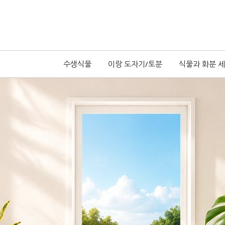
수생식물
이랑 도자기/토분
식물과 화분 