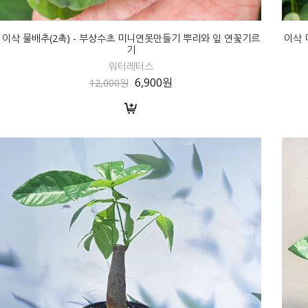
이삭 물배추(2촉) - 부상수초 미니연못만들기 뿌리와 잎 연꽃기르
이삭 
기
워터레터스
6,900원
12,000원