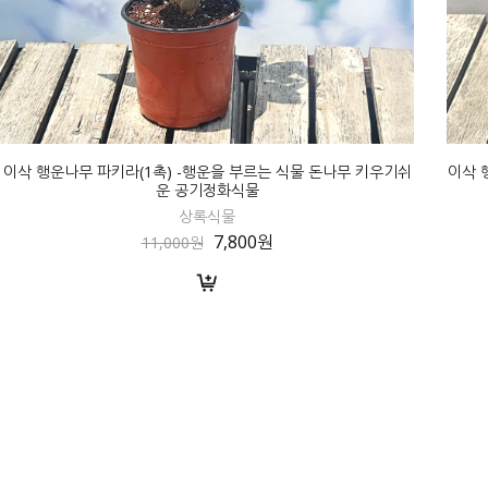
이삭 행운나무 파키라(1촉) -행운을 부르는 식물 돈나무 키우기쉬
이삭 
운 공기정화식물
상록식물
7,800원
11,000원