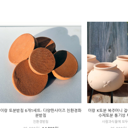
이랑 토분받침 6개1세트- 다양한사이즈 친환경화
이랑 K토분 복주머니 걸이
분받침
수제토분 통기성 
친환경받침
사람과식물에 모두