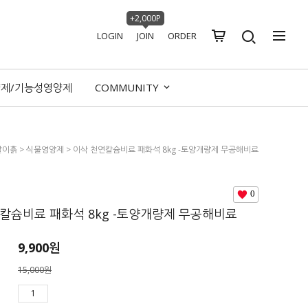
+2,000P
LOGIN
JOIN
ORDER
양제/기능성영양제
COMMUNITY
갈이흙
>
식물영양제
> 이삭 천연칼슘비료 패화석 8kg -토양개량제 무공해비료
0
칼슘비료 패화석 8kg -토양개량제 무공해비료
9,900
원
15,000원