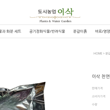
물과 화분 세트
공기정화식물/반려식물
분갈이흙
비료/영
HOME
>
분
이삭 천연
판매가격
소비자가격
수량