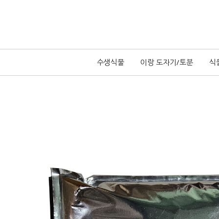
수생식물
이랑 도자기/토분
식