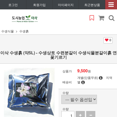
로그인
회원가입
마이페이지
최근본상품
수생식물
수생흙
0
이삭 수생흙 (약5L) - 수생상토 수련분갈이 수생식물분갈이흙 연
꽃기르기
9,500
상품가
원
개별(단품무료)
지역
배송비
별
수량
수량