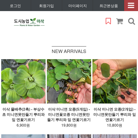
로그인
회원가입
마이페이지
최근본상품
NEW ARRIVALS
이삭 물배추(2촉) - 부상수
이삭 미니연 모종(5개입) -
이삭 미니연 모종(2개입) -
초 미니연못만들기 뿌리와
미니연꽃모종 미니연못만
미니연못만들기 뿌리와 잎
잎 연꽃기르기
들기 뿌리와 잎 연꽃기르기
연꽃기르기
6,900원
19,800원
10,800원