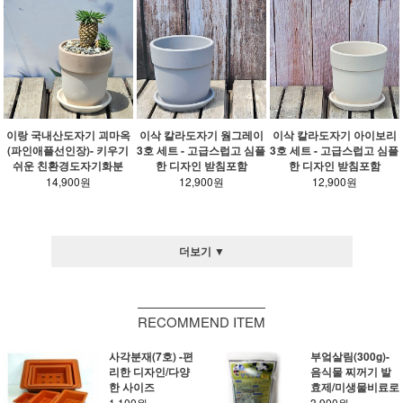
이랑 국내산도자기 괴마옥
이삭 칼라도자기 웜그레이
이삭 칼라도자기 아이보리
(파인애플선인장)- 키우기
3호 세트 - 고급스럽고 심플
3호 세트 - 고급스럽고 심플
쉬운 친환경도자기화분
한 디자인 받침포함
한 디자인 받침포함
14,900원
12,900원
12,900원
더보기 ▼
RECOMMEND ITEM
사각분재(7호) -편
부엌살림(300g)-
리한 디자인/다양
음식물 찌꺼기 발
한 사이즈
효제/미생물비료로
1,100원
3,900원