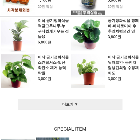
20원 적립
30원 적립
이삭 공기정화식물
공기정화식물 청페
떡갈고무나무-누
페-페페로미아 후
구나쉽게키우는 선
추잎처럼생긴 잎
물용
3,800원
6,800원
이삭 공기정화식물
이삭 공기정화식물
스킨답서스-일산
워터코인- 동전처
화탄소 제거 능력
럼생긴외형 수경재
탁월
배도
3,000원
3,000원
더보기 ▼
SPECIAL ITEM