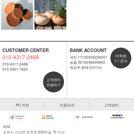
CUSTOMER CENTER
BANK ACCOUNT
010-4317-2468
비회원
국민 17130204228247
1:1 문의
농협 3510038405903
010-4317-2468
예금주:윤태규(이삭)
010-3301-7622
고객센터
연결하기
PC 버전
이용안내
고객센터
이삭
포천시 가산면 포천로 898번길 76 이삭