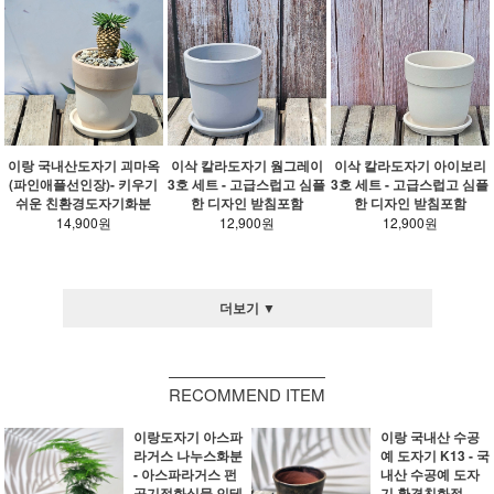
이랑 국내산도자기 괴마옥
이삭 칼라도자기 웜그레이
이삭 칼라도자기 아이보리
(파인애플선인장)- 키우기
3호 세트 - 고급스럽고 심플
3호 세트 - 고급스럽고 심플
쉬운 친환경도자기화분
한 디자인 받침포함
한 디자인 받침포함
14,900원
12,900원
12,900원
더보기 ▼
RECOMMEND ITEM
이랑도자기 아스파
이랑 국내산 수공
라거스 나누스화분
예 도자기 K13 - 국
- 아스파라거스 펀
내산 수공예 도자
공기정화식물 인테
기 환경친화적