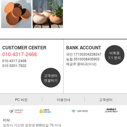
CUSTOMER CENTER
BANK ACCOUNT
010-4317-2468
비회원
국민 17130204228247
1:1 문의
농협 3510038405903
010-4317-2468
예금주:윤태규(이삭)
010-3301-7622
고객센터
연결하기
PC 버전
이용안내
고객센터
이삭
포천시 가산면 포천로 898번길 76 이삭