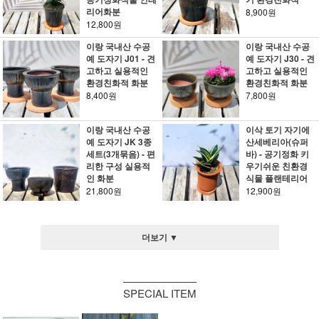
리어화분
8,900원
12,800원
이랑 국내산 수공
이랑 국내산 수공
예 도자기 J01 - 견
예 도자기 J30 - 견
고하고 실용적인
고하고 실용적인
환경친화적 화분
환경친화적 화분
8,400원
7,800원
이랑 국내산 수공
이삭 토기 자기에
예 도자기 JK 3종
산세베리아(슈퍼
세트(3개묶음) - 편
바) - 공기정화 키
리한 구성 실용적
우기쉬운 친환경
인 화분
식물 플랜테리어
21,800원
12,900원
더보기 ▼
SPECIAL ITEM