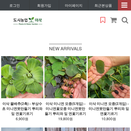
로그인
회원가입
마이페이지
최근본상품
NEW ARRIVALS
이삭 물배추(2촉) - 부상수
이삭 미니연 모종(5개입) -
이삭 미니연 모종(2개입) -
초 미니연못만들기 뿌리와
미니연꽃모종 미니연못만
미니연못만들기 뿌리와 잎
잎 연꽃기르기
들기 뿌리와 잎 연꽃기르기
연꽃기르기
6,900원
19,800원
10,800원