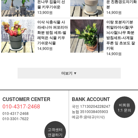
돈나무 집들이 선
운 친환경도자기화
물 키우기쉬운
분
13,900원
14,900원
이삭 식충식물 사
이랑 토분자기분
라세니아 퍼포리아
히말라야사철(무
화분 받침 세트-벌
늬사철)나무 화분
레먹은 식물 키우
받침세트-사계절
기쉬운식물
푸른 잎 초보도 잘
키워
14,900원
14,900원
더보기 ▼
CUSTOMER CENTER
BANK ACCOUNT
010-4317-2468
비회원
국민 17130204228247
1:1 문의
농협 3510038405903
010-4317-2468
예금주:윤태규(이삭)
010-3301-7622
고객센터
연결하기