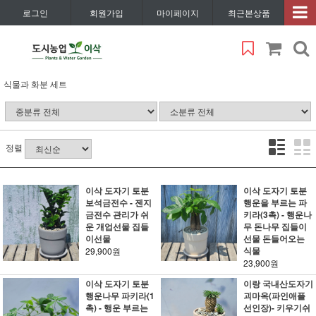
로그인
회원가입
마이페이지
최근본상품
식물과 화분 세트
정렬
이삭 도자기 토분
이삭 도자기 토분
보석금전수 - 젠지
행운을 부르는 파
금전수 관리가 쉬
키라(3촉) - 행운나
운 개업선물 집들
무 돈나무 집들이
이선물
선물 돈들어오는
식물
29,900원
23,900원
이삭 도자기 토분
이랑 국내산도자기
행운나무 파키라(1
괴마옥(파인애플
촉) - 행운 부르는
선인장)- 키우기쉬