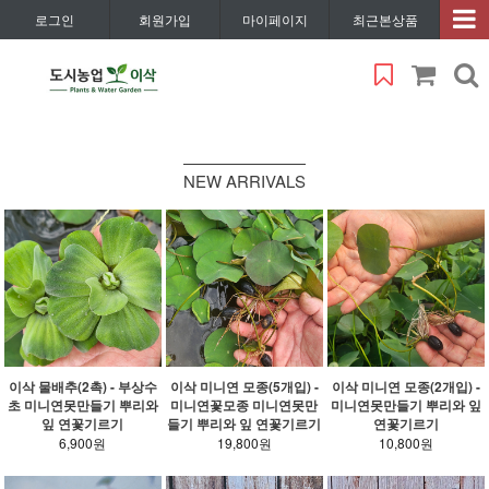
로그인
회원가입
마이페이지
최근본상품
NEW ARRIVALS
이삭 물배추(2촉) - 부상수
이삭 미니연 모종(5개입) -
이삭 미니연 모종(2개입) -
초 미니연못만들기 뿌리와
미니연꽃모종 미니연못만
미니연못만들기 뿌리와 잎
잎 연꽃기르기
들기 뿌리와 잎 연꽃기르기
연꽃기르기
6,900원
19,800원
10,800원