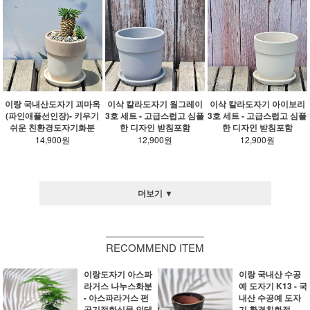
이랑 국내산도자기 괴마옥
이삭 칼라도자기 웜그레이
이삭 칼라도자기 아이보리
(파인애플선인장)- 키우기
3호 세트 - 고급스럽고 심플
3호 세트 - 고급스럽고 심플
쉬운 친환경도자기화분
한 디자인 받침포함
한 디자인 받침포함
14,900원
12,900원
12,900원
더보기 ▼
RECOMMEND ITEM
이랑도자기 아스파
이랑 국내산 수공
라거스 나누스화분
예 도자기 K13 - 국
- 아스파라거스 펀
내산 수공예 도자
공기정화식물 인테
기 환경친화적