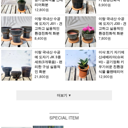
리어화분
8,900원
12,800원
이랑 국내산 수공
이랑 국내산 수공
예 도자기 J01 - 견
예 도자기 J30 - 견
고하고 실용적인
고하고 실용적인
환경친화적 화분
환경친화적 화분
8,400원
7,800원
이랑 국내산 수공
이삭 토기 자기에
예 도자기 JK 3종
산세베리아(슈퍼
세트(3개묶음) - 편
바) - 공기정화 키
리한 구성 실용적
우기쉬운 친환경
인 화분
식물 플랜테리어
21,800원
12,900원
더보기 ▼
SPECIAL ITEM