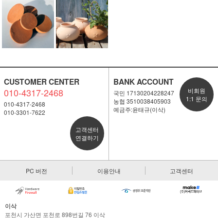
CUSTOMER CENTER
BANK ACCOUNT
010-4317-2468
비회원
국민 17130204228247
1:1 문의
농협 3510038405903
010-4317-2468
예금주:윤태규(이삭)
010-3301-7622
고객센터
연결하기
PC 버전
이용안내
고객센터
이삭
포천시 가산면 포천로 898번길 76 이삭