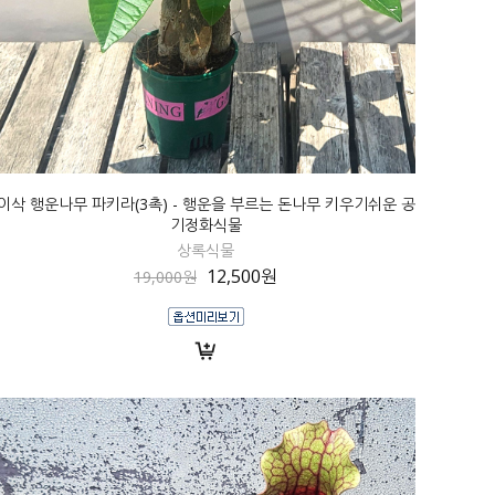
이삭 행운나무 파키라(3촉) - 행운을 부르는 돈나무 키우기쉬운 공
기정화식물
상록식물
12,500원
19,000원