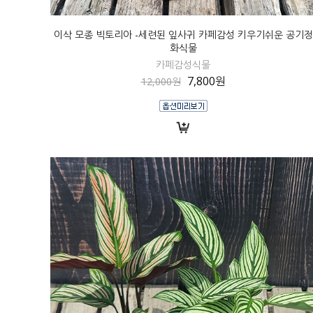
이삭 모종 빅토리아 -세련된 잎사귀 카페감성 키우기쉬운 공기정
화식물
카페감성식물
7,800원
12,000원