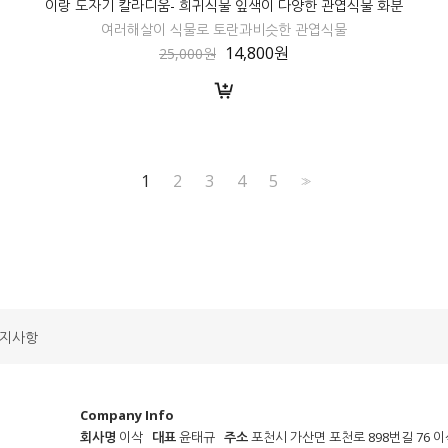
이랑 도자기 칼라디움- 희귀식물 잎색이 다양한 관엽식물 화분
여러해살이 식물로 토란과비슷한 관엽식물
14,800원
25,000원
1
2
3
4
5
>>
지사항
Company Info
회사명
이삭
대표
윤태규
주소
포천시 가산면 포천로 898번길 76 이