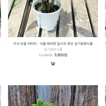
는
이삭 모종 비타타 - 식물 화려한 잎사귀 희귀 공기정화식물
공기정화식물
9,800원
12,000원