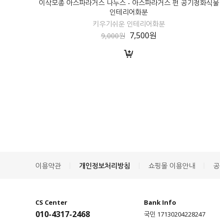
이삭모종 아스파라거스 나누스 - 아스파라거스 펀 공기정화식물
인테리어화분
키우기쉬운 인테리어화분
7,500원
9,000원
|
|
|
이용약관
개인정보처리방침
쇼핑몰 이용안내
공
CS Center
Bank Info
010-4317-2468
국민 17130204228247