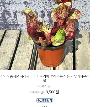
이삭 식충식물 사라세니아 퍼포리아-벌레먹은 식물 키우기쉬운식
물
식충식물
9,500원
13,000원