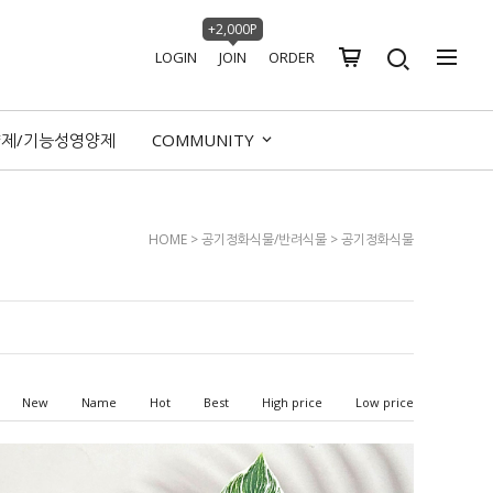
+2,000P
LOGIN
JOIN
ORDER
양제/기능성영양제
COMMUNITY
HOME
>
공기정화식물/반려식물
>
공기정화식물
New
Name
Hot
Best
High price
Low price