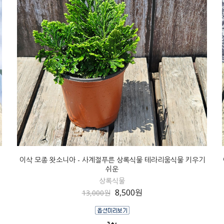
쉬
이삭 모종 왓소니아 - 사계절푸른 상록식물 테라리움식물 키우기
쉬운
상록식물
8,500원
13,000원