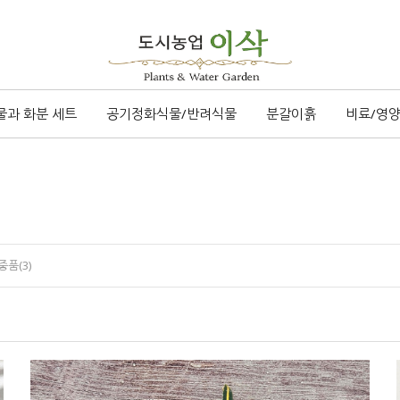
물과 화분 세트
공기정화식물/반려식물
분갈이흙
비료/영
품(3)