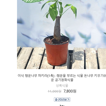
이삭 행운나무 파키라(1촉) -행운을 부르는 식물 돈나무 키우기
운 공기정화식물
상록식물
7,800원
11,000원