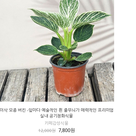
이삭 모종 버킨 -잎마다 예술적인 흰 줄무늬가 매력적인 프리미엄
실내 공기정화식물
카페감성식물
7,800원
12,000원