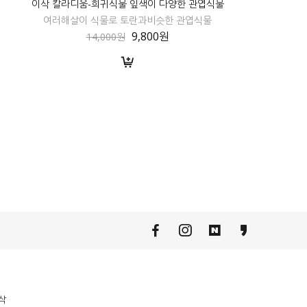
이삭 칼라디움-희귀식물 잎색이 다양한 관엽식물
여러해살이 식물로 토란과비슷한 관엽식물
9,800원
14,000원
삭