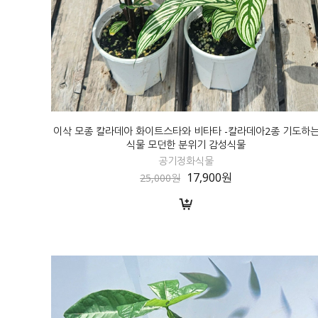
이삭 모종 칼라데아 화이트스타와 비타타 -칼라데아2종 기도하
식물 모던한 분위기 감성식물
공기정화식물
17,900원
25,000원