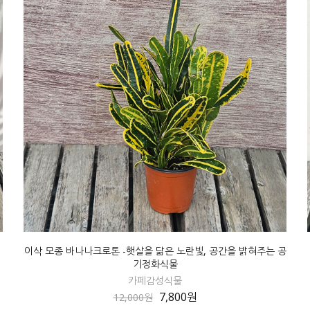
이삭 모종 바나나크로톤 -햇살을 닮은 노란빛, 공간을 밝혀주는 공
기정화식물
카페감성식물
7,800원
12,000원