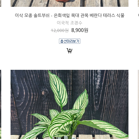
이삭 모종 솔트부쉬 - 은회색잎 목대 관목 베란다 테라스 식물
이국적 조경수
8,900원
12,000원