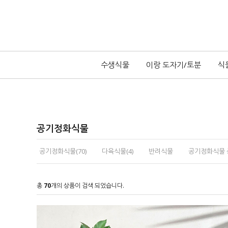
수생식물
이랑 도자기/토분
식
공기정화식물
공기정화식물(70)
다육식물(4)
반려식물
공기정화식물 중
총
70
개의 상품이 검색 되었습니다.