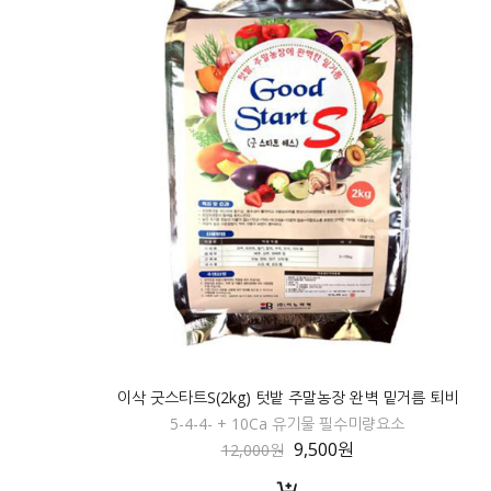
이삭 굿스타트S(2kg) 텃밭 주말농장 완벽 밑거름 퇴비
5-4-4- + 10Ca 유기물 필수미량요소
9,500원
12,000원