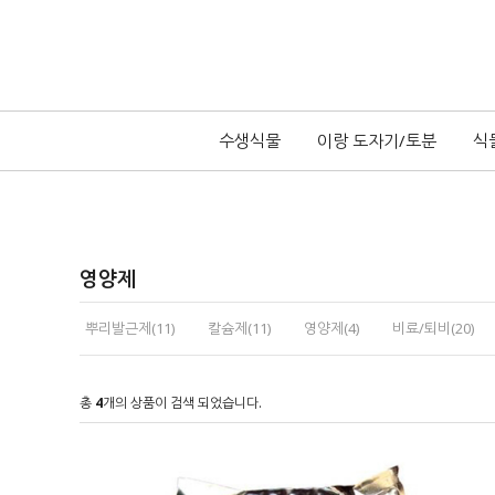
수생식물
이랑 도자기/토분
식
영양제
뿌리발근제(11)
칼슘제(11)
영양제(4)
비료/퇴비(20)
총
4
개의 상품이 검색 되었습니다.