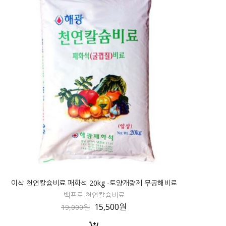
이삭 천연칼슘비료 패화석 20kg -토양개량제 무공해비료
백프로 천연칼슘비료
15,500원
19,000원