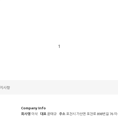
1
지사항
Company Info
회사명
이삭
대표
윤태규
주소
포천시 가산면 포천로 898번길 76 이