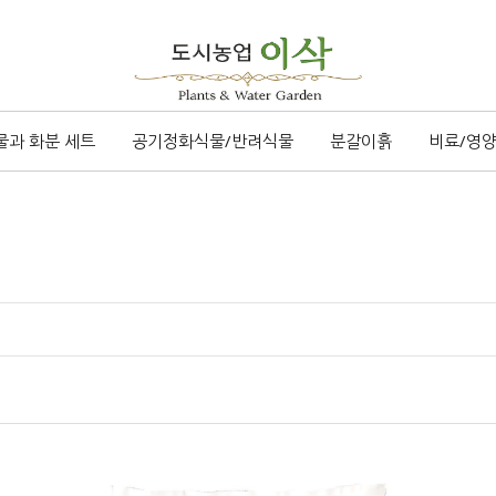
물과 화분 세트
공기정화식물/반려식물
분갈이흙
비료/영