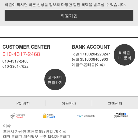
회원이 되시면 빠른 신상품 정보와 다양한 할인 혜택을 받으실 수 있습니다.
회원가입
CUSTOMER CENTER
BANK ACCOUNT
010-4317-2468
비회원
국민 17130204228247
1:1 문의
농협 3510038405903
010-4317-2468
예금주:윤태규(이삭)
010-3301-7622
고객센터
연결하기
PC 버전
이용안내
고객센터
이삭
포천시 가산면 포천로 898번길 76 이삭
대표
윤태규
개인정보 보호 책임자
윤태규